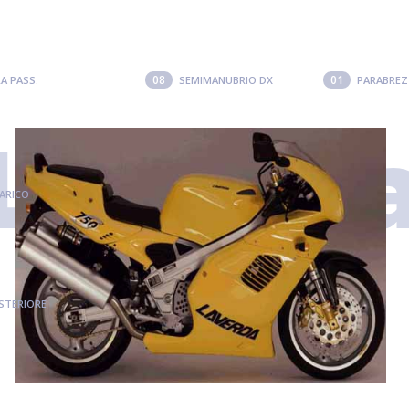
08
01
A PASS.
SEMIMANUBRIO DX
PARABREZ
Laverd
ARICO
STERIORE