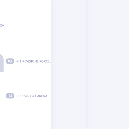
ZA
a
03
KIT REVISIONE FORCELLA
14
SUPPORTO CARENA