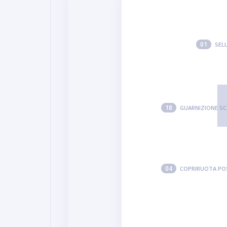
01
SELL
18
GUARNIZIONE SC
04
COPRIRUOTA PO