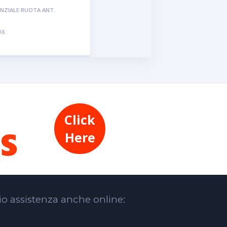
NZIALE RUOTA ANT.
DX
Click
Here
zio assistenza anche online: