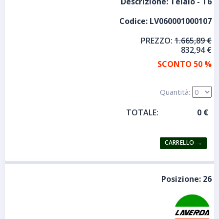
Descrizione:
Telaio - T6
Codice:
LV060001000107
PREZZO:
1.665,89 €
832,94 €
SCONTO 50 %
Quantità:
TOTALE:
Posizione:
26