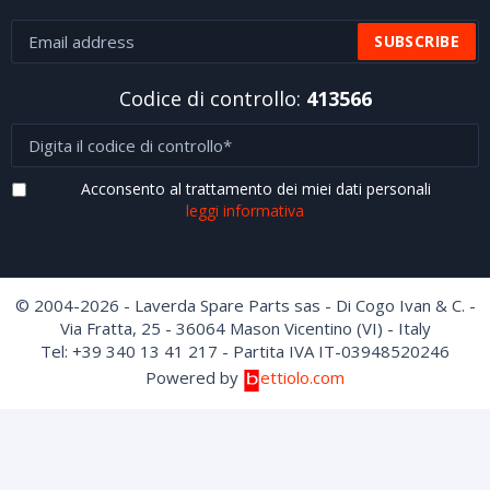
Codice di controllo:
413566
Acconsento al trattamento dei miei dati personali
leggi informativa
© 2004-2026 - Laverda Spare Parts sas - Di Cogo Ivan & C. -
Via Fratta, 25 - 36064 Mason Vicentino (VI) - Italy
Tel: +39 340 13 41 217 - Partita IVA IT-03948520246
Powered by
ettiolo.com