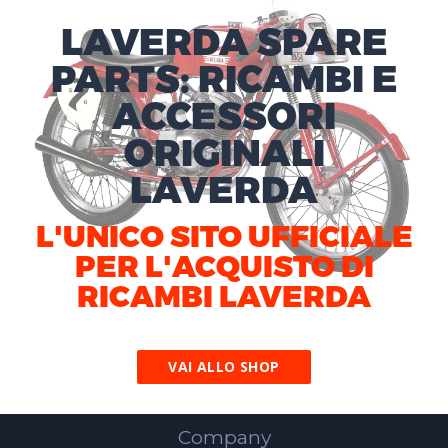
Here
LAVERDA SPARE
PARTS: RICAMBI E
ACCESSORI
ORIGINALI
LAVERDA
L'UNICO SITO UFFICIALE
PER L'ACQUISTO DI
RICAMBI LAVERDA
VAI ALLO SHOP
Company