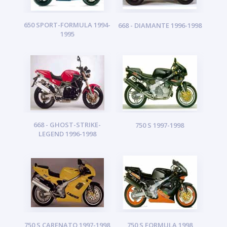
650 SPORT-FORMULA 1994-
668 - DIAMANTE 1996-1998
1995
668 - GHOST-STRIKE-
750 S 1997-1998
LEGEND 1996-1998
750 S CARENATO 1997-1998
750 S FORMULA 1998