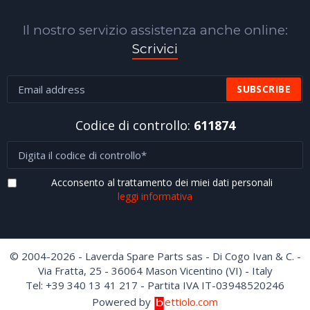
Il nostro servizio assistenza anche online:
Scrivici
Codice di controllo:
611874
Acconsento al trattamento dei miei dati personali
leggi informativa
© 2004-2026 - Laverda Spare Parts sas - Di Cogo Ivan & C. -
Via Fratta, 25 - 36064 Mason Vicentino (VI) - Italy
Tel: +39 340 13 41 217 - Partita IVA IT-03948520246
Powered by
ettiolo.com