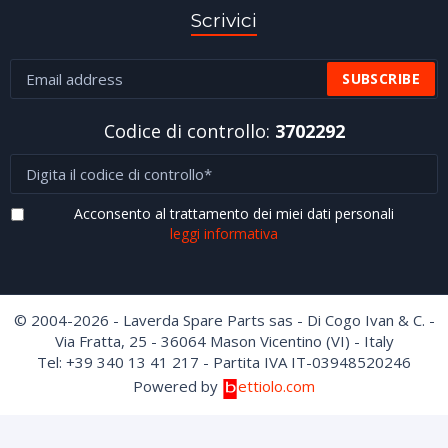
Scrivici
Codice di controllo:
3702292
Acconsento al trattamento dei miei dati personali
leggi informativa
© 2004-2026 - Laverda Spare Parts sas - Di Cogo Ivan & C. -
Via Fratta, 25 - 36064 Mason Vicentino (VI) - Italy
Tel: +39 340 13 41 217 - Partita IVA IT-03948520246
Powered by
ettiolo.com